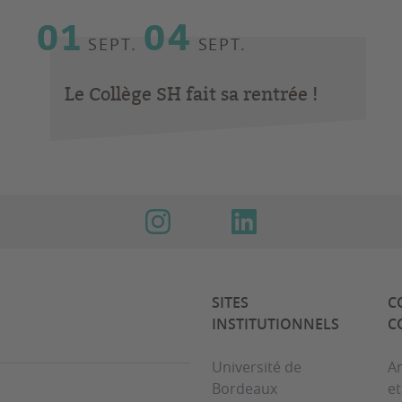
01
04
SEPT.
SEPT.
Le Collège SH fait sa rentrée !
SITES
C
INSTITUTIONNELS
C
Université de
An
Bordeaux
e