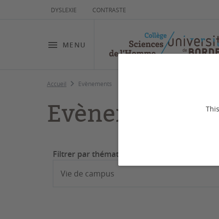
DYSLEXIE
CONTRASTE
MENU
Accueil
Evènements
Evènements
This
Filtrer par thématiques :
Vie de campus