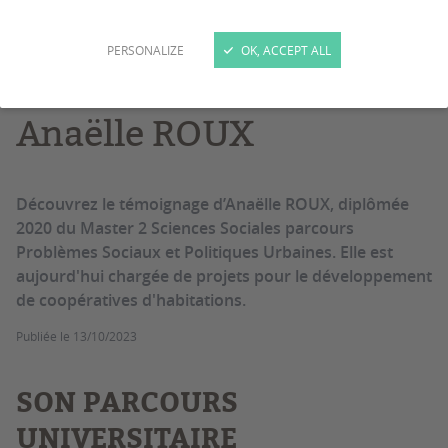
Alumni
Témoignage
PERSONALIZE
OK, ACCEPT ALL
Paroles de diplômée -
Anaëlle ROUX
Découvrez le témoignage d’Anaëlle ROUX, diplômée
2020 du Master 2 Sciences Sociales parcours
Problèmes Sociaux et Politiques Urbaines. Elle est
aujourd'hui chargée de projets pour le développement
de coopératives d'habitations.
Publiée le
13/10/2023
SON PARCOURS
UNIVERSITAIRE