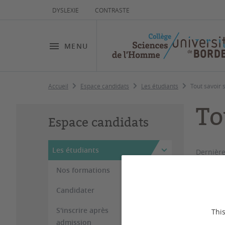
DYSLEXIE
CONTRASTE
MENU
Accueil
Espace candidats
Les étudiants
Tout savoir 
To
Espace candidats
Les étudiants
Dernière
Nos formations
Choisi
Candidater
théori
entrepr
S'inscrire après
This
d’étudi
admission