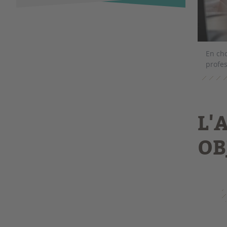
En cho
profe
L'
OB