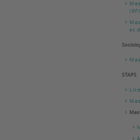
Mas
(RFI
Mas
et 
Sociolo
Mas
STAPS
Lic
Mas
Mast
M