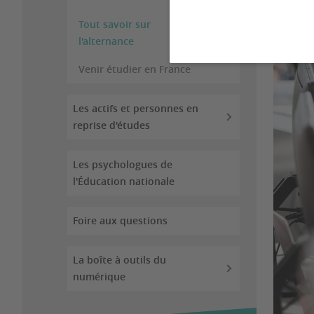
Tout savoir sur
l'alternance
Venir étudier en France
Les actifs et personnes en
reprise d'études
Les psychologues de
l'Éducation nationale
Foire aux questions
La boîte à outils du
numérique