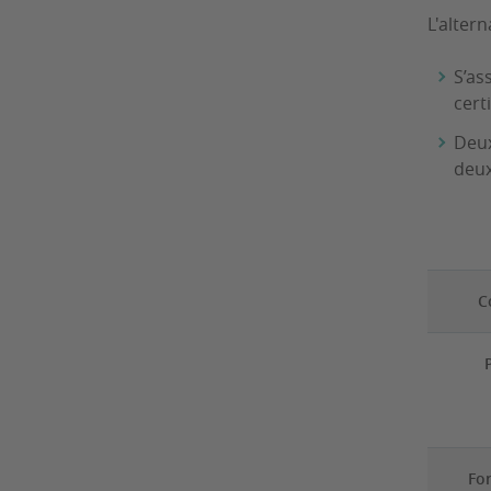
L'altern
S’as
certi
Deux
deux
C
Fo