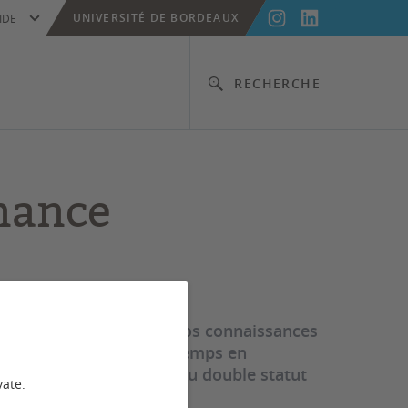
UNIVERSITÉ DE BORDEAUX
IDE
RECHERCHE
rnance
sionnelle en confrontant vos connaissances
rmation universitaire et temps en
e. L’alternant bénéficie du double statut
vate.
mation.