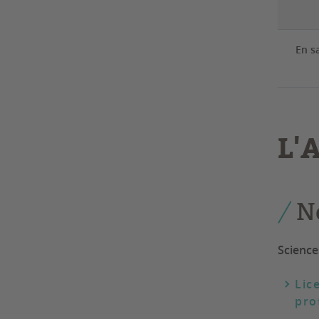
En s
L'
N
Science
Lic
pro