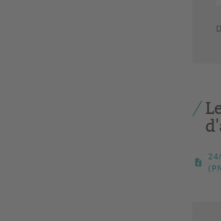
D
Le
d
24
(P