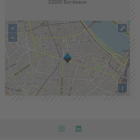
33000 Bordeaux
+
⤢
−
i