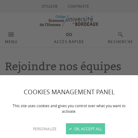
DYSLEXIE
CONTRASTE
MENU
ACCÈS RAPIDE
RECHERCHE
Rejoindre nos équipes
Dernière mise à jour :
le 23/06/2026
COOKIES MANAGEMENT PANEL
Envie de rejoindre les équipes du collège Sciences de
This site uses cookies and gives you control over what you want to
activate.
l'Homme de l'université de Bordeaux ? Retrouvez nos
offres d'emplois et postulez dès maintenant !
PERSONALIZE
OK, ACCEPT ALL