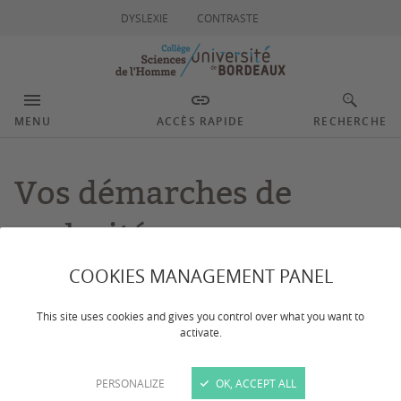
DYSLEXIE
CONTRASTE
MENU
ACCÈS RAPIDE
RECHERCHE
Vos démarches de
scolarité
COOKIES MANAGEMENT PANEL
Dernière mise à jour :
le 01/07/2024
This site uses cookies and gives you control over what you want to
activate.
Des questions sur les procédures administratives liées
à votre dossier universitaire ? Les réponses sont dans
PERSONALIZE
OK, ACCEPT ALL
les pages ci-dessous !