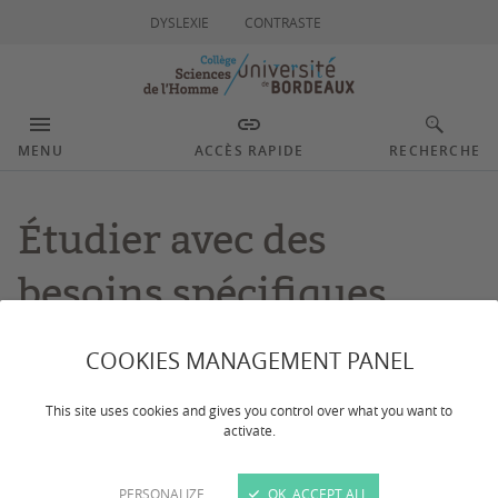
DYSLEXIE
CONTRASTE
MENU
ACCÈS RAPIDE
RECHERCHE
Étudier avec des
besoins spécifiques
COOKIES MANAGEMENT PANEL
Dernière mise à jour :
le 13/02/2026
This site uses cookies and gives you control over what you want to
CONTACTS
activate.
PERSONALIZE
OK, ACCEPT ALL