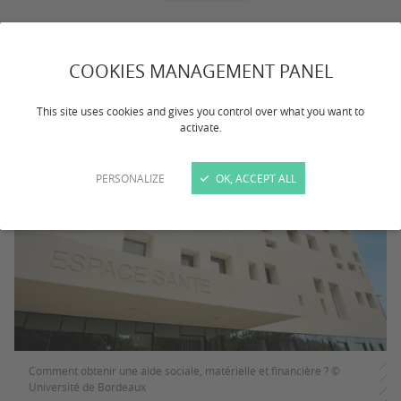
Loyer, charges, alimentation ... Découvrez les services
COOKIES MANAGEMENT PANEL
proposés par l’université de Bordeaux, le CROUS
Bordeaux-Aquitaine ainsi que d'autres institutions.
This site uses cookies and gives you control over what you want to
activate.
PERSONALIZE
OK, ACCEPT ALL
Comment obtenir une aide sociale, matérielle et financière ? ©
Université de Bordeaux