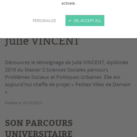
activate.
Alumni
Témoignage
Paroles de diplômée -
PERSONALIZE
OK, ACCEPT ALL
Julie VINCENT
Découvrez le témoignage de Julie VINCENT, diplômée
2019 du Master 2 Sciences Sociales parcours
Problèmes Sociaux et Politiques Urbaines. Elle est
aujourd'hui cheffe de projet « Petites Villes de Demain
».
Publiée le
16/10/2023
SON PARCOURS
UNIVERSITAIRE