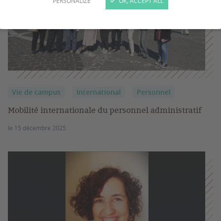
PERSONALIZE
OK, ACCEPT ALL
Vie de campus
International
Personnel
Mobilité internationale du personnel administratif
le 15 décembre 2025