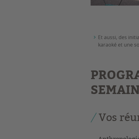
Et aussi, des initi
karaoké et une so
PROGRA
SEMAIN
Vos réu
Anthropologi