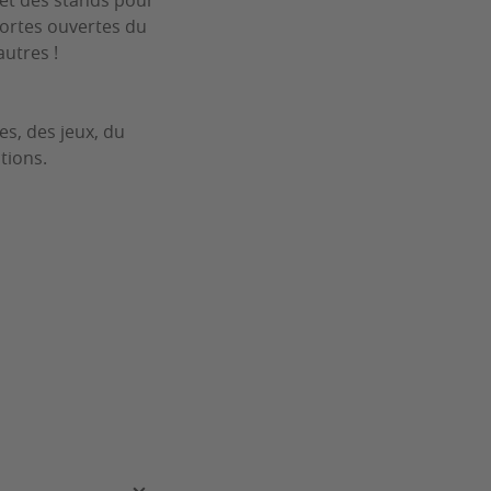
et des stands pour
portes ouvertes du
autres !
es, des jeux, du
tions.