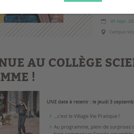
semaine de ren
01 Sept. 20
Campus Victo
NUE AU COLLÈGE SCI
OMME !
UNE date à retenir : le jeudi 3 septembr
...c'est le Village Vie Pratique !
Au programme, plein de surprises 