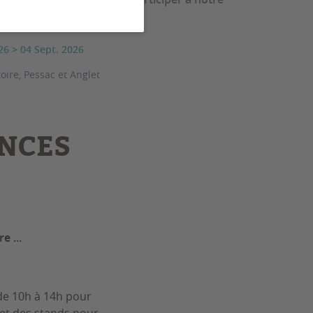
trée !
26
>
04 Sept. 2026
ire, Pessac et Anglet
ENCES
e ...
de 10h à 14h pour