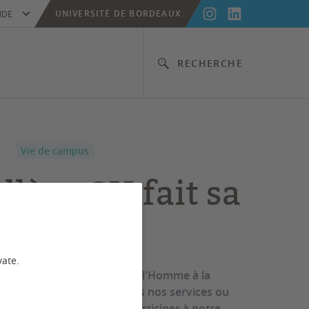
UNIVERSITÉ DE BORDEAUX
IDE
RECHERCHE
Vie de campus
llège SH fait sa
ée !
vate.
iant au Collège Sciences de l'Homme à la
itaire ? Vous travaillez dans nos services ou
rs, nous vous invitons à participer à notre