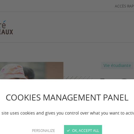
ACCÈS RAP
Vie étudiante
Le Co
rentr
COOKIES MANAGEMENT PANEL
 site uses cookies and gives you control over what you want to acti
Vous êtes étud
rentrée univers
PERSONALIZE
OK, ACCEPT ALL
avec nous ? Alo