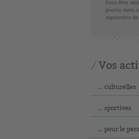
Vous êtes déj
promo dans cet
septembre de 
Vos activ
... culturelles
... sportives
... pour le pe