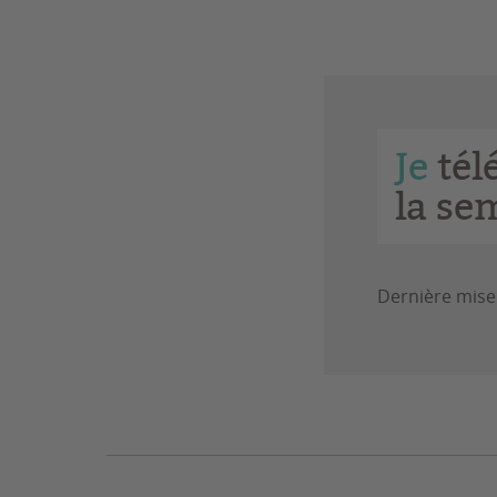
Je
tél
la se
Dernière mise 