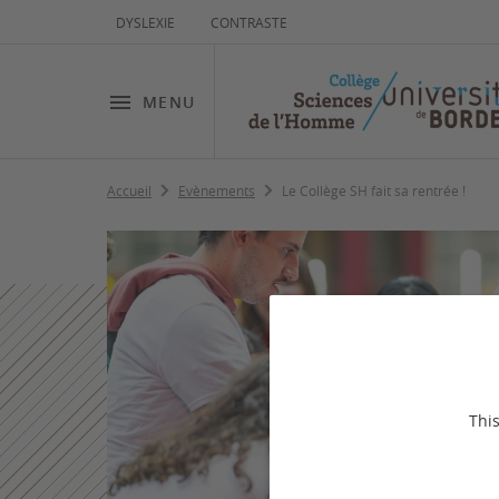
DYSLEXIE
CONTRASTE
MENU
Accueil
Evènements
Le Collège SH fait sa rentrée !
This