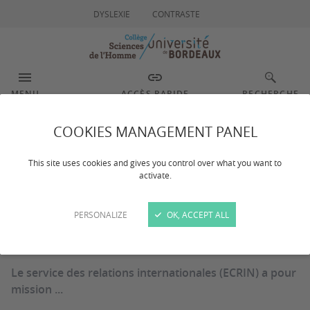
DYSLEXIE
CONTRASTE
MENU
ACCÈS RAPIDE
RECHERCHE
COOKIES MANAGEMENT PANEL
Relations
This site uses cookies and gives you control over what you want to
internationales
activate.
PERSONALIZE
OK, ACCEPT ALL
Dernière mise à jour :
le 04/12/2023
Le service des relations internationales (ECRIN) a pour
mission ...