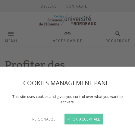
DYSLEXIE
CONTRASTE
MENU
ACCÈS RAPIDE
RECHERCHE
Profiter des
bibliothèques
COOKIES MANAGEMENT PANEL
This site uses cookies and gives you control over what you want to
Dernière mise à jour :
le 18/11/2024
activate.
En tant que personnel de l'université de Bordeaux, de
PERSONALIZE
OK, ACCEPT ALL
nombreux services vous sont proposés par les
bibliothécaires.