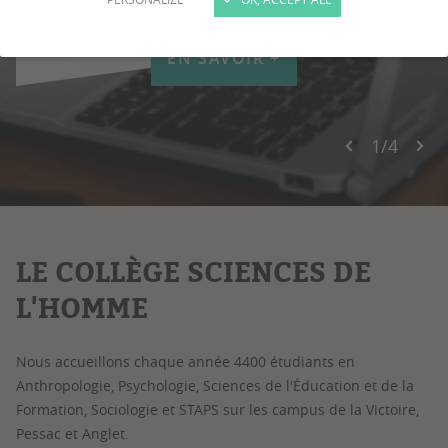
EN SAVOIR +
1
/
4
LE COLLÈGE SCIENCES DE
L'HOMME
Nous accueillons chaque année 4400 étudiants en
Anthropologie, Psychologie, Sciences de l'Éducation et de la
Formation, Sociologie et STAPS sur les campus de la Victoire,
Pessac et Anglet.